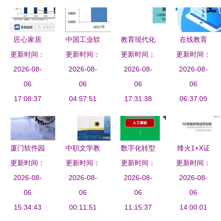
匠心家居
中国工业软
教育现代化
在线教育
整合供应链
更新时间：
件与教育软
更新时间：
更新时间：
的催化剂
更新时间：
APP开发的
体系，以智
2026-08-
件行业 现
2026-08-
鼎维软件定
2026-08-
价值 重塑
2026-08-
能科技赋能
06
状与未来展
06
制与系统开
06
教育行业的
06
全球家居市
17:08:37
04:57:51
望
发赋能教育
17:31:38
数字未来
06:37:09
场发展
行业
厦门软件园
中职文学教
数字化转型
烽火1+X证
更新时间：
IT学校热门
更新时间：
材数字化
更新时间：
利器 云表
更新时间：
书 赋能职
专业与教育
2026-08-
教育行业软
2026-08-
无代码打破
2026-08-
2026-08-
业教育改
行业软件开
06
件开发的机
06
工业与教育
06
革，驱动教
06
发方向解析
15:34:43
遇与挑战
00:11:51
软件开发的
11:15:37
育行业软件
14:00:01