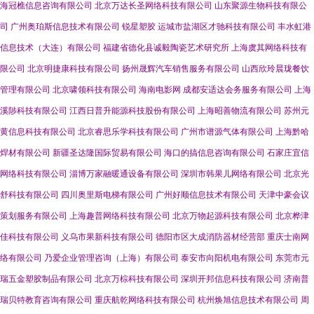
海冠樵信息咨询有限公司
北京万达长圣网络科技有限公司
山东聚源生物科技有限公
司
广州奥珀斯信息技术有限公司
锐星塑胶
运城市盐湖区才驰科技有限公司
丰水虹港
信息技术（大连）有限公司
福建省德化县诚毅陶瓷艺术研究所
上海虞其网络科技有
限公司
北京明捷康科技有限公司
扬州晟辉汽车销售服务有限公司
山西欣玲晨珑餐饮
管理有限公司
北京啸领科技有限公司
海南电影网
成都安适达会务服务有限公司
上海
溪陟科技有限公司
江西日普升能源科技股份有限公司
上海昭善物流有限公司
苏州元
黄信息科技有限公司
北京睿思乐学科技有限公司
广州市谱源气体有限公司
上海黔哈
焊材有限公司
新疆圣达隆国际贸易有限公司
海口的搞信息咨询有限公司
石家庄宜信
网络科技有限公司
淄博万家融暖通设备有限公司
深圳市韩果儿网络有限公司
北京光
舒科技有限公司
四川奥里斯电梯有限公司
广州好顺信息技术有限公司
天津中豪会议
策划服务有限公司
上海趣普网络科技有限公司
北京万物起源科技有限公司
北京桦津
佳科技有限公司
义乌市果新科技有限公司
德阳市区大成消防器材经营部
重庆士南网
络有限公司
乃爱企业管理咨询（上海）有限公司
泰安市向阳机电有限公司
东莞市元
瑞五金塑胶制品有限公司
北京万棕科技有限公司
深圳开邦信息科技有限公司
济南普
瑞贝特教育咨询有限公司
重庆航乾网络科技有限公司
杭州焕旭信息技术有限公司
周