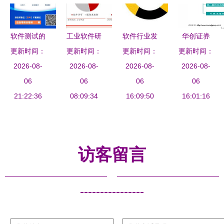
壁垒
创新
软件测试的
工业软件研
软件行业发
华创证券
职业发展路
更新时间：
更新时间：
究框架 以
展现状及软
更新时间：
软件开发行
更新时间：
线，你知道
2026-08-
教育行业软
2026-08-
件开发就业
2026-08-
业跟踪报告
2026-08-
吗？——聚
06
件开发为视
06
前景解读
06
大资管时
06
焦教育行业
21:22:36
角的路径与
08:09:34
聚焦教育行
16:09:50
代,关注金
16:01:16
软件开发
展望
业软件开发
融it标的
访客留言
----------------