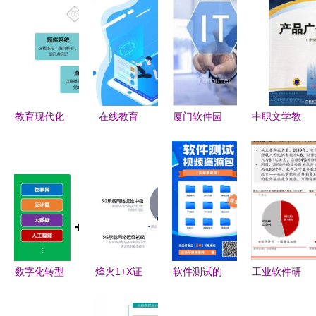
教育现代化
在线教育
厦门软件园
中职文学教
的催化剂
APP开发的
IT学校热门
材数字化
鼎维软件定
价值 重塑
专业与教育
教育行业软
制与系统开
教育行业的
行业软件开
件开发的机
发赋能教育
数字未来
发方向解析
遇与挑战
行业
数字化转型
烽火1+X证
软件测试的
工业软件研
利器 云表
书 赋能职
职业发展路
究框架 以
无代码打破
业教育改
线，你知道
教育行业软